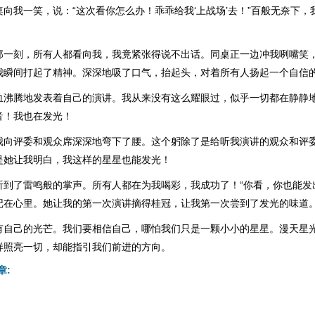
向我一笑，说：“这次看你怎么办！乖乖给我‘上战场’去！”百般无奈下，
那一刻，所有人都看向我，我竟紧张得说不出话。同桌正一边冲我咧嘴笑
我瞬间打起了精神。深深地吸了口气，抬起头，对着所有人扬起一个自信
血沸腾地发表着自己的演讲。我从来没有这么耀眼过，似乎一切都在静静
音！我也在发光！
我向评委和观众席深深地弯下了腰。这个躬除了是给听我演讲的观众和评
是她让我明白，我这样的星星也能发光！
听到了雷鸣般的掌声。所有人都在为我喝彩，我成功了！“你看，你也能发
记在心里。她让我的第一次演讲摘得桂冠，让我第一次尝到了发光的味道
有自己的光芒。我们要相信自己，哪怕我们只是一颗小小的星星。漫天星
样照亮一切，却能指引我们前进的方向。
章: