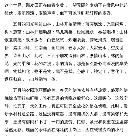
这个世界。那麦田正在由青变黄，一望无际的麦穗正在微风中此起
彼伏，麦浪滚滚，麦浪声声，似乎可以嗅到那醇厚的麦香。
五月的阳光照进山林，山林开始清新：薄雾飘逸，光晕闪烁，
树木葱茏；山林开启动感：鸟儿离巢，松鼠跳跃，布谷唱和；山林
恢复美感：泉水激石，白云悠悠，炊烟袅袅。俯瞰河流，蜿蜒曲
折，素练回环。江南画，画江南，云水人家，人家云水，空灵世
界，诗画山水。此时，三五个朋友徜徉山林，纵情山水，林的葱
茏，光的柔和，花的烂漫，水的清音，那是多么舒心而浪漫的享受
啊！物我相化，物不是物，我不是我。心静了，神定了，意化了，
返璞归真，与自然融为一体。
五月的夕阳瑰丽而静美。春天的傍晚依然有些凉意，盛夏的傍
晚燥热而蚊虫叮咬，唯有五月的傍晚这般舒心，这般暖心，这般宁
静。忙完了一天的工作，真正可以完全放松的是在傍晚。此时，漫
步乡村村通公路，这里没有喧嚣，没有拥挤的人群，没有紧张和无
奈，更没有郁闷和不甘，一切的疲劳、忙碌、紧张和负重在这里都
荡然无存。瑰丽的余晖洒在绵延的山岗上，洒在缓缓流淌的小河