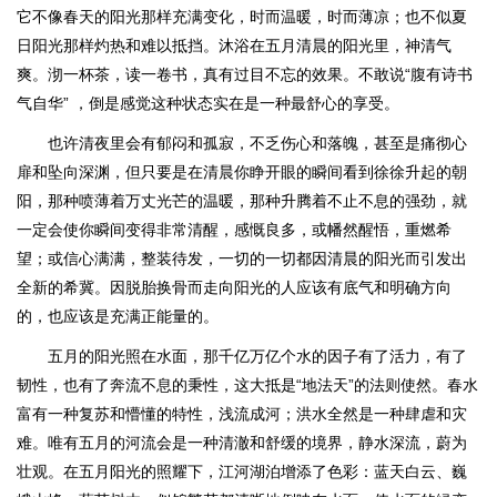
它不像春天的阳光那样充满变化，时而温暖，时而薄凉；也不似夏
日阳光那样灼热和难以抵挡。沐浴在五月清晨的阳光里，神清气
爽。沏一杯茶，读一卷书，真有过目不忘的效果。不敢说“腹有诗书
气自华” ，倒是感觉这种状态实在是一种最舒心的享受。
也许清夜里会有郁闷和孤寂，不乏伤心和落魄，甚至是痛彻心
扉和坠向深渊，但只要是在清晨你睁开眼的瞬间看到徐徐升起的朝
阳，那种喷薄着万丈光芒的温暖，那种升腾着不止不息的强劲，就
一定会使你瞬间变得非常清醒，感慨良多，或幡然醒悟，重燃希
望；或信心满满，整装待发，一切的一切都因清晨的阳光而引发出
全新的希冀。因脱胎换骨而走向阳光的人应该有底气和明确方向
的，也应该是充满正能量的。
五月的阳光照在水面，那千亿万亿个水的因子有了活力，有了
韧性，也有了奔流不息的秉性，这大抵是“地法天”的法则使然。春水
富有一种复苏和懵懂的特性，浅流成河；洪水全然是一种肆虐和灾
难。唯有五月的河流会是一种清澈和舒缓的境界，静水深流，蔚为
壮观。在五月阳光的照耀下，江河湖泊增添了色彩：蓝天白云、巍