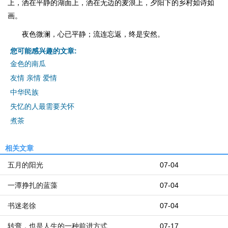
上，洒在平静的湖面上，洒在无边的麦浪上，夕阳下的乡村如诗如
画。
夜色微澜，心已平静；流连忘返，终是安然。
您可能感兴趣的文章:
金色的南瓜
友情 亲情 爱情
中华民族
失忆的人最需要关怀
煮茶
相关文章
五月的阳光
07-04
一潭挣扎的蓝藻
07-04
书迷老徐
07-04
转弯，也是人生的一种前进方式
07-17