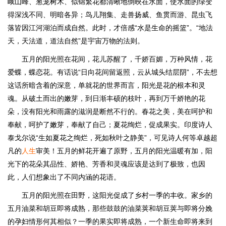
峨山峰、葱茏树木、似锦繁花都清晰地倒映在水面，使水面的绿变
得深浅不同、明暗各异；鸟儿翔集、走兽扬威、鱼贯而游、昆虫飞
落皆因江河湖泊而成自然。此时，才倍感“水是生命的摇篮”。“地法
天，天法道，道法自然”是宇宙万物的法则。
五月的阳光照在花间，花儿苏醒了，千娇百媚，万种风情，花
爱蝶，蝶恋花。有话说“日向花间留返照，云从城头结层阴”，不去想
这话所暗含着的深意，单就花的世界而言，阳光是花的根本和灵
魂。从破土而出的嫩芽，到日渐丰硕的枝叶，再到万千娇艳的花
朵，没有阳光和雨露的滋润是断然不行的。春花之美，美在呵护和
奉献，呵护了嫩芽，奉献了自己；夏花绚烂，促成果实。印度诗人
泰戈尔说“生如夏花之绚烂，死如秋叶之静美”，可见诗人何等卓越超
凡的
人生
审美！五月的鲜花开遍了原野，五月的阳光温暖有加，阳
光下的花朵其品性、娇艳、芳香和灵魂应该是达到了极致，也因
此，人们想象出了不同内涵的花语。
五月的阳光照在田野，这阳光促成了乡村一季的丰收。家乡的
五月油菜和胡豆即将成熟，那些鼓鼓的油菜荚和胡豆荚与即将分娩
的孕妇情形何其相似？一季的果实即将成熟，一个新生命即将来到