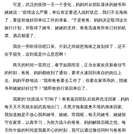
可是，武汉的疫情一天一个变化，妈妈对从部队退休的姥爷和
姥姥说：“疫情这么严重，单位肯定要进入战时状态，我们不去海南
了，要提前做好回单位工作的准备。”于是爸爸、妈妈决定取消这次
旅行计划，并取得了姥爷、姥姥的支持。爸爸迅速将所有订好的机
票、酒店都退了。
我在一旁听得目瞪口呆。片刻之间就把海南之旅划掉了，还不
在乎损失，这到底是什么意思啊！
两天的时间一晃而过，春节如期而至，正当全家欢庆新春佳节
的时刻，爸爸、妈妈都收到了通知，要求火速回到各自的岗位上
去。妈妈平静地说：“我和爸爸要去工作了，你要在家乖乖的，陪姥
爷和姥姥好好过节！”随即收拾行装回单位了。
我家的“抗疫战斗”打响了！爸爸返回部队后就再也没回家，妈妈
每天天不亮就全副武装地出门，天黑才拖着疲惫不堪的身体回家。
我知道她是不放心我和姥爷、姥姥。而我呢，每天同姥爷、姥姥留
守在家里，认真学习，为前方战斗的爸爸、妈妈解除后顾之忧。每
天吃午饭的时间是我最开心的时刻，我可以通过微信同时与爸爸和