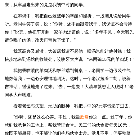
来，从车里走出来的竟是我初中时的同学。
在攀谈中，我把自己这些年的辛酸和挫折，一股脑儿说给同学
听。老同学笑了笑，说：“你呀，还不如跟着我干，我保证不会亏待
你！”说完，他把车开到一家羊肉汤馆前，说：“多年不见，今天我先
请你喝羊肉汤，改天再带你下馆子。”
我既高兴又感激，大饭店我请不起他，喝汤岂能让他付钱！我
快步地来到汤馆的收银处，咬咬牙大声说：“来两碗15元的羊肉汤！”
我把香喷喷的羊肉汤和饼丝端到餐桌上，老同学一边假装生气
地数落我，一边心安理得地喝汤。这时，一个老汉拉着二胡，说着
吉祥话，缓慢地走了过来。“去，一边去！大清早就想让人破财！”老
同学大声吼道。
看着老乞丐失望、无助的眼神，我把手中的2元零钱递了过去。
“你呀，还是这么心善。不过，我最
欣赏
你这一点。过了年，你
就到我承包的工地上，帮我管理食堂。民工们的伙食费每天10元，
你既不能超额，也不能让他们抱怨伙食太差。活儿不重，但要动脑