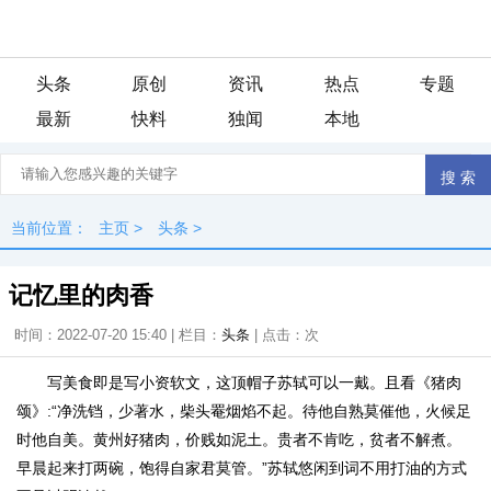
头条
原创
资讯
热点
专题
最新
快料
独闻
本地
当前位置：
主页
>
头条
>
记忆里的肉香
时间：2022-07-20 15:40 | 栏目：
头条
| 点击：
次
写美食即是写小资软文，这顶帽子苏轼可以一戴。且看《猪肉
颂》:“净洗铛，少著水，柴头罨烟焰不起。待他自熟莫催他，火候足
时他自美。黄州好猪肉，价贱如泥土。贵者不肯吃，贫者不解煮。
早晨起来打两碗，饱得自家君莫管。”苏轼悠闲到词不用打油的方式