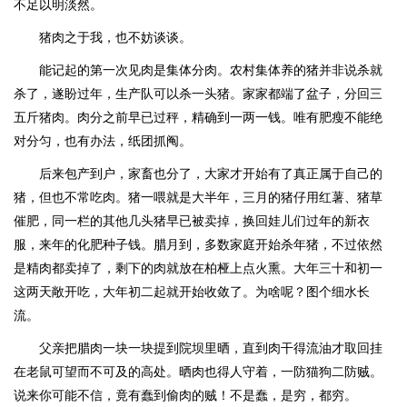
不足以明淡然。
猪肉之于我，也不妨谈谈。
能记起的第一次见肉是集体分肉。农村集体养的猪并非说杀就
杀了，遂盼过年，生产队可以杀一头猪。家家都端了盆子，分回三
五斤猪肉。肉分之前早已过秤，精确到一两一钱。唯有肥瘦不能绝
对分匀，也有办法，纸团抓阄。
后来包产到户，家畜也分了，大家才开始有了真正属于自己的
猪，但也不常吃肉。猪一喂就是大半年，三月的猪仔用红薯、猪草
催肥，同一栏的其他几头猪早已被卖掉，换回娃儿们过年的新衣
服，来年的化肥种子钱。腊月到，多数家庭开始杀年猪，不过依然
是精肉都卖掉了，剩下的肉就放在柏桠上点火熏。大年三十和初一
这两天敞开吃，大年初二起就开始收敛了。为啥呢？图个细水长
流。
父亲把腊肉一块一块提到院坝里晒，直到肉干得流油才取回挂
在老鼠可望而不可及的高处。晒肉也得人守着，一防猫狗二防贼。
说来你可能不信，竟有蠢到偷肉的贼！不是蠢，是穷，都穷。