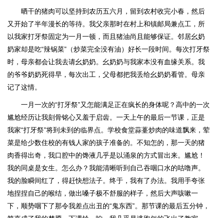
晒干的猪肉可以坚持到农历五六月，留到农村收完小春，然后
又开始了半年漫长的等待。我父亲那时在村上和镇邮局兼点工，所
以我家打牙祭固定为一月一顿，而且猪油尚且能够保证。邻居幺奶
奶家却是吃“辣锅菜”（炒菜完全没有油）好长一段时间。每次打牙祭
时，母亲都会让我去请幺奶奶。幺奶奶与我家本没有血缘关系。我
的爷爷奶奶死得早，每次出工，父母都把我丢给幺奶奶看管。母亲
记了这情。
一月一次的“打牙祭”又怎能满足正在疯长的身体呢？高中的一次
尴尬经历让我刻骨铭心又羞于启齿。一天上午的最后一节课，正是
我家“打牙祭”将到未到的临界点。学校食堂蒜薹炒肉的味道飘来，荤
菜是给少数住校的有钱人家的孩子准备的。不知怎的，那一天的猪
肉香得出奇，我口腔中的馋液几乎是以涌泉的方式冒出来。尴尬！
我的同桌是女生。怎么办？我能清晰听到自己吞咽口水的咕噜声。
我的脸瞬间红了，得赶快想法子。终于，我有了办法。我用手夸张
地捏捏自己的喉结，做出嗓子极不舒服的样子，然后大声咳嗽一
下，顺势咽下了那令我差点出丑的“鬼东西”。那节课的最后五分钟，