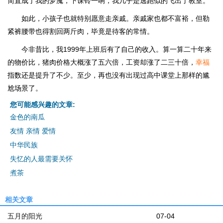
简直成了我的梦魇，下课铃一响，我几乎是逃跑似的飞出了教室。
如此，小孩子也就特别愿意走亲戚。亲戚家也都不富裕，但勒
紧裤腰带也得割回两斤肉，毕竟是待客的常情。
今非昔比，我1999年上班后有了自己的收入。算一算二十年来
的物价比，猪肉价格大概涨了五六倍，工资却涨了二三十倍，
幸福
指数还是提升了不少。至少，再也没有出现过高中课堂上那样的尴
尬场景了。
您可能感兴趣的文章:
金色的南瓜
友情 亲情 爱情
中华民族
失忆的人最需要关怀
煮茶
相关文章
五月的阳光
07-04