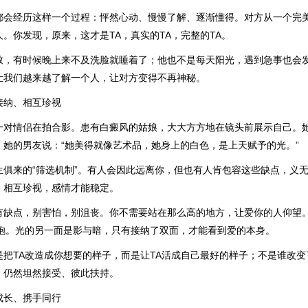
都会经历这样一个过程：怦然心动、慢慢了解、逐渐懂得。对方从一个完
。你发现，原来，这才是TA，真实的TA，完整的TA。
致，有时候晚上来不及洗脸就睡着了；他也不是每天阳光，遇到急事也会
让我们越来越了解一个人，让对方变得不再神秘。
接纳、相互珍视
一对情侣在拍合影。患有白癜风的姑娘，大大方方地在镜头前展示自己。
。她的男友说：“她美得就像艺术品，她身上的白色，是上天赋予的光。”
生俱来的“筛选机制”。有人会因此远离你，但也有人肯包容这些缺点，义
；相互珍视，感情才能稳定。
有缺点，别害怕，别沮丧。你不需要站在那么高的地方，让爱你的人仰望
抱抱。光的另一面是影与暗，只有接纳了双面，才能看到爱的本身。
是把TA改造成你想要的样子，而是让TA活成自己最好的样子；不是谁改
，仍然坦然接受、彼此扶持。
成长、携手同行