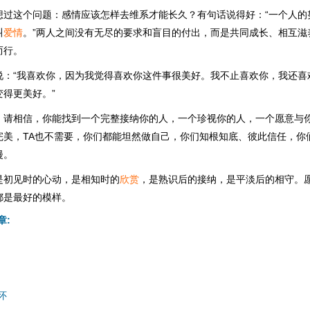
想过这个问题：感情应该怎样去维系才能长久？有句话说得好：“一个人的
叫
爱情
。”两人之间没有无尽的要求和盲目的付出，而是共同成长、相互滋
而行。
说：“我喜欢你，因为我觉得喜欢你这件事很美好。我不止喜欢你，我还喜
得更美好。”
，请相信，你能找到一个完整接纳你的人，一个珍视你的人，一个愿意与
完美，TA也不需要，你们都能坦然做自己，你们知根知底、彼此信任，你
漫。
是初见时的心动，是相知时的
欣赏
，是熟识后的接纳，是平淡后的相守。
都是最好的模样。
章:
怀