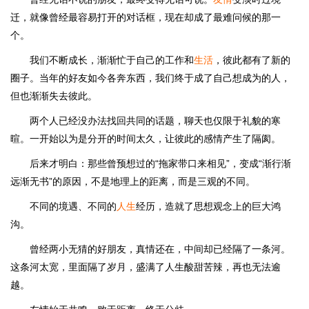
迁，就像曾经最容易打开的对话框，现在却成了最难问候的那一
个。
我们不断成长，渐渐忙于自己的工作和
生活
，彼此都有了新的
圈子。当年的好友如今各奔东西，我们终于成了自己想成为的人，
但也渐渐失去彼此。
两个人已经没办法找回共同的话题，聊天也仅限于礼貌的寒
暄。一开始以为是分开的时间太久，让彼此的感情产生了隔阂。
后来才明白：那些曾预想过的“拖家带口来相见”，变成“渐行渐
远渐无书”的原因，不是地理上的距离，而是三观的不同。
不同的境遇、不同的
人生
经历，造就了思想观念上的巨大鸿
沟。
曾经两小无猜的好朋友，真情还在，中间却已经隔了一条河。
这条河太宽，里面隔了岁月，盛满了人生酸甜苦辣，再也无法逾
越。