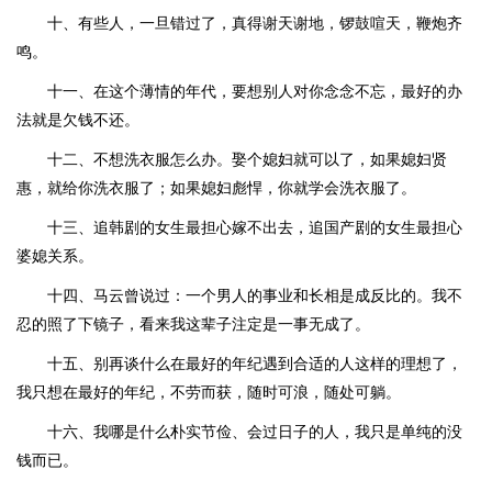
十、有些人，一旦错过了，真得谢天谢地，锣鼓喧天，鞭炮齐
鸣。
十一、在这个薄情的年代，要想别人对你念念不忘，最好的办
法就是欠钱不还。
十二、不想洗衣服怎么办。娶个媳妇就可以了，如果媳妇贤
惠，就给你洗衣服了；如果媳妇彪悍，你就学会洗衣服了。
十三、追韩剧的女生最担心嫁不出去，追国产剧的女生最担心
婆媳关系。
十四、马云曾说过：一个男人的事业和长相是成反比的。我不
忍的照了下镜子，看来我这辈子注定是一事无成了。
十五、别再谈什么在最好的年纪遇到合适的人这样的理想了，
我只想在最好的年纪，不劳而获，随时可浪，随处可躺。
十六、我哪是什么朴实节俭、会过日子的人，我只是单纯的没
钱而已。