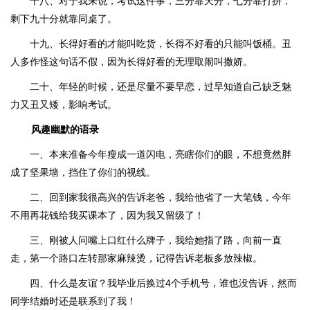
十八、对于我来说，考试这件事，三分靠天分，七分靠打拼，
剩下九十分就靠同桌了。
十九、长得好看的才能叫吃货，长得不好看的只能叫饭桶。丑
人多作怪这句话不假，因为长得好看的无理取闹叫撒娇。
二十、年轻的时候，还是尽量不要早恋，过早知道自己缺乏魅
力又丑又矮，影响考试。
风趣幽默的语录
一、本来准备今年瘦成一道闪电，亮瞎你们的眼，不想竟然胖
成了坚果墙，挡住了你们的视线。
二、回到家我很高兴的告诉老爸，我给他省了一大笔钱，今年
不用再花钱给我买课本了，因为我又留级了！
三、刚被人问嘴上口红什么牌子，我给她指了路，向前一直
走，第一个路口左转那家麻辣烫，记得告诉老板多放辣椒。
四、什么是友谊？我毕业后换过4个手机号，谁也没告诉，然而
同学结婚时还是联系到了我！