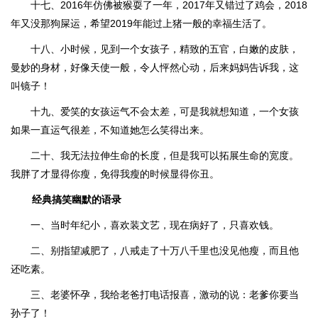
十七、2016年仿佛被猴耍了一年，2017年又错过了鸡会，2018
年又没那狗屎运，希望2019年能过上猪一般的幸福生活了。
十八、小时候，见到一个女孩子，精致的五官，白嫩的皮肤，
曼妙的身材，好像天使一般，令人怦然心动，后来妈妈告诉我，这
叫镜子！
十九、爱笑的女孩运气不会太差，可是我就想知道，一个女孩
如果一直运气很差，不知道她怎么笑得出来。
二十、我无法拉伸生命的长度，但是我可以拓展生命的宽度。
我胖了才显得你瘦，免得我瘦的时候显得你丑。
经典搞笑幽默的语录
一、当时年纪小，喜欢装文艺，现在病好了，只喜欢钱。
二、别指望减肥了，八戒走了十万八千里也没见他瘦，而且他
还吃素。
三、老婆怀孕，我给老爸打电话报喜，激动的说：老爹你要当
孙子了！