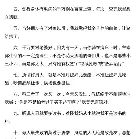
四、觉得身体有毛病的千万别在百度上查，每次一查完我就想
立遗嘱。
五、当好朋友有了对象以后，我就觉得我辛苦养的白菜，让猪
给拱了。
六、千万要对老婆好，因为有一天，当你躺在病床上时，主宰
你生命的不一定是医生，不是你花天酒地的哥们儿，也不是那些小
三小四，而是你太太，只有她有权签字“继续抢救”或“放弃治疗”！
七、所谓好男人，就是不准对媳妇儿耍酷，不准让媳妇儿吃
醋，吵架必须让步，挨揍也要挺住！
八、科三考了一次又一次，今天又没过，教练终于不耐烦地冲
我喊：“你是不是怕考过了买不起车啊？”我竟无言语对。
九、听说人丑就要多读书，难怪我妈从小就说我不是读书的
料。
十、做人最失败的莫过于唐僧，身边的人无论是敌是友，总想