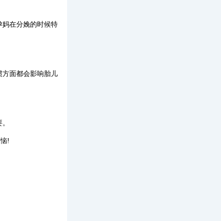
孕妈在分娩的时候特
惯方面都会影响胎儿
要。
恼!