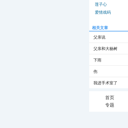
莲子心
爱情戏码
相关文章
父亲说
父亲和大杨树
下雨
伤
我进手术室了
首页
专题