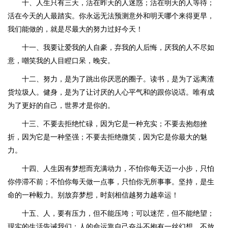
十、人生只有三天，活在昨天的人迷惑；活在明天的人等待；
活在今天的人最踏实。你永远无法预测意外和明天哪个来得更早，
我们能做的，就是尽最大的努力过好今天！
十一、我要让爱我的人自豪，弃我的人后悔，厌我的人不尽如
意，嘲笑我的人目瞪口呆，晚安。
十二、努力，是为了跳出你厌恶的圈子。读书，是为了远离渣
货垃圾人。健身，是为了让讨厌的人心平气和的跟你说话。唯有成
为了更好的自己，世界才是你的。
十三、不要去拒绝忙碌，因为它是一种充实；不要去抱怨挫
折，因为它是一种坚强；不要去拒绝微笑，因为它是你最大的魅
力。
十四、人生因有梦想而充满动力，不怕你每天迈一小步，只怕
你停滞不前；不怕你每天做一点事，只怕你无所事事。坚持，是生
命的一种毅力。别放弃梦想，时刻相信越努力越幸运！
十五、人，要有压力，但不能压垮；可以迷茫，但不能绝望；
现实的生活告诫我们：人的命运靠自己奋斗不抱有一丝幻想，不放