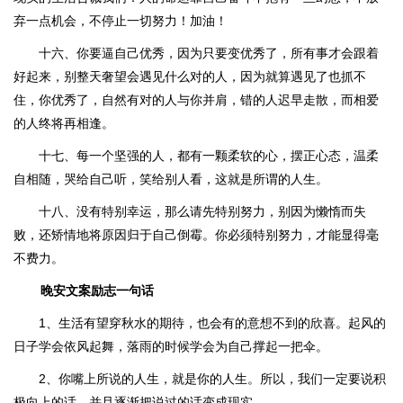
弃一点机会，不停止一切努力！加油！
十六、你要逼自己优秀，因为只要变优秀了，所有事才会跟着
好起来，别整天奢望会遇见什么对的人，因为就算遇见了也抓不
住，你优秀了，自然有对的人与你并肩，错的人迟早走散，而相爱
的人终将再相逢。
十七、每一个坚强的人，都有一颗柔软的心，摆正心态，温柔
自相随，哭给自己听，笑给别人看，这就是所谓的人生。
十八、没有特别幸运，那么请先特别努力，别因为懒惰而失
败，还矫情地将原因归于自己倒霉。你必须特别努力，才能显得毫
不费力。
晚安文案励志一句话
1、生活有望穿秋水的期待，也会有的意想不到的欣喜。起风的
日子学会依风起舞，落雨的时候学会为自己撑起一把伞。
2、你嘴上所说的人生，就是你的人生。所以，我们一定要说积
极向上的话，并且逐渐把说过的话变成现实。