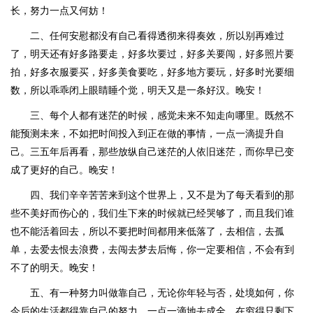
长，努力一点又何妨！
二、任何安慰都没有自己看得透彻来得奏效，所以别再难过
了，明天还有好多路要走，好多坎要过，好多关要闯，好多照片要
拍，好多衣服要买，好多美食要吃，好多地方要玩，好多时光要细
数，所以乖乖闭上眼睛睡个觉，明天又是一条好汉。晚安！
三、每个人都有迷茫的时候，感觉未来不知走向哪里。既然不
能预测未来，不如把时间投入到正在做的事情，一点一滴提升自
己。三五年后再看，那些放纵自己迷茫的人依旧迷茫，而你早已变
成了更好的自己。晚安！
四、我们辛辛苦苦来到这个世界上，又不是为了每天看到的那
些不美好而伤心的，我们生下来的时候就已经哭够了，而且我们谁
也不能活着回去，所以不要把时间都用来低落了，去相信，去孤
单，去爱去恨去浪费，去闯去梦去后悔，你一定要相信，不会有到
不了的明天。晚安！
五、有一种努力叫做靠自己，无论你年轻与否，处境如何，你
今后的生活都得靠自己的努力，一点一滴地去成全。在穷得只剩下