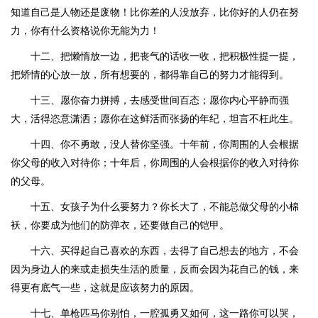
知道自己是人物还是废物！比你差的人没放弃，比你好的人仍在努
力，你有什么资格说你无能为力！
十二、把懒惰放一边，把丧气的话收一收，把积极性提一提，
把矫情的心放一放，所有想要的，都得靠自己的努力才能得到。
十三、愿你奋力拼搏，去感受世间百态；愿你内心平静而强
大，活得恣意潇洒；愿你在这鲜活而张扬的年纪，坦言不枉此生。
十四、你不勇敢，没人替你坚强。十年前，你周围的人会根据
你父母的收入对待你；十年后，你周围的人会根据你的收入对待你
的父母。
十五、女孩子为什么要努力？你长大了，不能总做父母的小棉
袄，你要成为他们的防弹衣，还要做自己的铠甲。
十六、买得起自己喜欢的东西，去得了自己想去的地方，不会
因为身边人的来或走损失生活的质量，反而会因为花自己的钱，来
得更有底气一些，这就是应该努力的原因。
十七、单枪匹马你别怕，一腔孤勇又如何，这一路你可以哭，