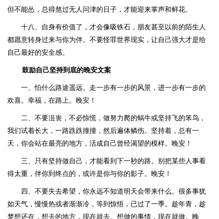
但不能怂，总得熬过无人问津的日子，才能迎来掌声和鲜花。
十八、自身有价值了，才会像吸铁石，朋友甚至以前的陌生人
都愿意转身过来与你为伴。不要怪罪世界现实，让自己强大才是给
自己最好的安全感。
鼓励自己坚持到底的晚安文案
一、怕什么路途遥远。走一步有一步的风景，进一步有一步的
欢喜。幸福，在路上。晚安！
二、不要沮丧，不必惊慌，做努力爬的蜗牛或坚持飞的笨鸟，
我们试着长大，一路跌跌撞撞，然后遍体鳞伤。坚持着，总有一
天，你会站在最亮的地方，活成自己曾经渴望的模样。晚安！
三、只有坚持做自己，才能看到下一秒的路。别把某些人事看
得太重，伴你到终点的，或许是你与你的影子。晚安！
四、不要失去希望，你永远不知道明天会带来什么。很多事犹
如天气，慢慢热或者渐渐冷，等到惊悟，已过了一季。趁年青，趁
梦想还在，想去的地方，现在就去。想做的事情，现在就做。晚