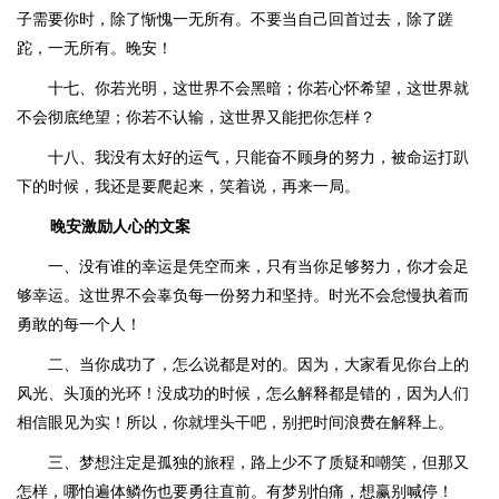
子需要你时，除了惭愧一无所有。不要当自己回首过去，除了蹉
跎，一无所有。晚安！
十七、你若光明，这世界不会黑暗；你若心怀希望，这世界就
不会彻底绝望；你若不认输，这世界又能把你怎样？
十八、我没有太好的运气，只能奋不顾身的努力，被命运打趴
下的时候，我还是要爬起来，笑着说，再来一局。
晚安激励人心的文案
一、没有谁的幸运是凭空而来，只有当你足够努力，你才会足
够幸运。这世界不会辜负每一份努力和坚持。时光不会怠慢执着而
勇敢的每一个人！
二、当你成功了，怎么说都是对的。因为，大家看见你台上的
风光、头顶的光环！没成功的时候，怎么解释都是错的，因为人们
相信眼见为实！所以，你就埋头干吧，别把时间浪费在解释上。
三、梦想注定是孤独的旅程，路上少不了质疑和嘲笑，但那又
怎样，哪怕遍体鳞伤也要勇往直前。有梦别怕痛，想赢别喊停！