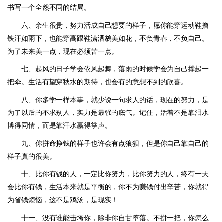
书写一个全然不同的结局。
六、余生很贵，努力活成自己想要的样子，愿你能穿运动鞋撸
铁汗如雨下，也能穿高跟鞋潇洒貌美如花，不负青春，不负自己。
为了未来美一点，现在必须苦一点。
七、起风的日子学会依风起舞，落雨的时候学会为自己撑起一
把伞。生活有望穿秋水的期待，也会有的意想不到的欣喜。
八、你多学一样本事，就少说一句求人的话，现在的努力，是
为了以后的不求别人，实力是最强的底气。记住，活着不是靠泪水
博得同情，而是靠汗水赢得掌声。
九、你拼命挣钱的样子也许会有点狼狈，但是你自己靠自己的
样子真的很美。
十、比你有钱的人，一定比你努力，比你努力的人，终有一天
会比你有钱，生活本来就是平衡的，你不为赚钱付出辛苦，你就得
为省钱烦恼，这不是鸡汤，是现实！
十一、没有谁能击垮你，除非你自甘堕落。不拼一把，你怎么