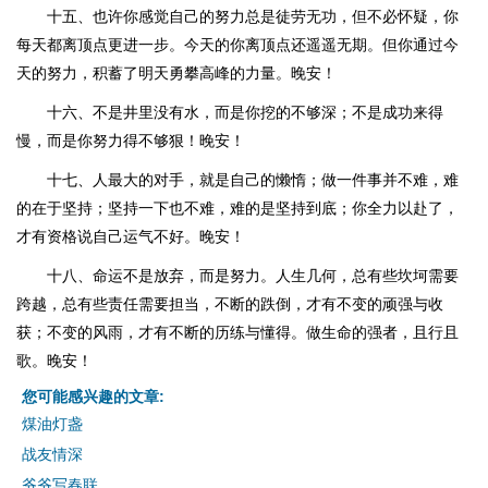
十五、也许你感觉自己的努力总是徒劳无功，但不必怀疑，你
每天都离顶点更进一步。今天的你离顶点还遥遥无期。但你通过今
天的努力，积蓄了明天勇攀高峰的力量。晚安！
十六、不是井里没有水，而是你挖的不够深；不是成功来得
慢，而是你努力得不够狠！晚安！
十七、人最大的对手，就是自己的懒惰；做一件事并不难，难
的在于坚持；坚持一下也不难，难的是坚持到底；你全力以赴了，
才有资格说自己运气不好。晚安！
十八、命运不是放弃，而是努力。人生几何，总有些坎坷需要
跨越，总有些责任需要担当，不断的跌倒，才有不变的顽强与收
获；不变的风雨，才有不断的历练与懂得。做生命的强者，且行且
歌。晚安！
您可能感兴趣的文章:
煤油灯盏
战友情深
爷爷写春联