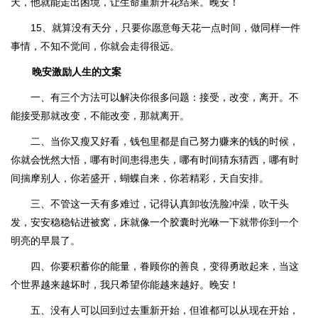
天，他就能走出困境，让生命重新开花结果。晚安！
15、就算没有天分，只要你愿意每天花一点时间，做同样一件
事情，不知不觉间，你就会走得很远。
晚安激励人生的文案
一、有三个方法可以解决你很多问题：接受，改变，离开。不
能接受那就改变，不能改变，那就离开。
二、当你又瘦又好看，钱包里都是自己努力赚来的钱的时候，
你就会恍然大悟，哪有时间患得患失，哪有时间猜东猜西，哪有时
间揣摩别人，你若盛开，蝴蝶自来，你若精彩，天自安排。
三、不管这一天有多难过，记得认真卸妆洗脸冲澡，吹干头
发，安安稳稳钻进被窝，床就像一个胶囊时光咻一下就带你到一个
明亮的早晨了。
四、你要积蓄你的能量，眷顾你的善良，变得勇敢起来，当这
个世界越来越坏时，我只希望你能越来越好。晚安！
五、没有人可以回到过去重新开始，但谁都可以从现在开始，