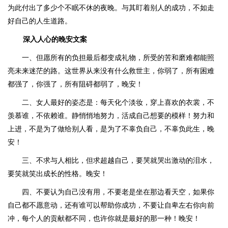
为此付出了多少个不眠不休的夜晚。与其盯着别人的成功，不如走
好自己的人生道路。
深入人心的晚安文案
一、但愿所有的负担最后都变成礼物，所受的苦和磨难都能照
亮未来迷茫的路。这世界从来没有什么救世主，你弱了，所有困难
都强了，你强了，所有阻碍都弱了，晚安！
二、女人最好的姿态是：每天化个淡妆，穿上喜欢的衣裳，不
羡慕谁，不依赖谁。静悄悄地努力，活成自己想要的模样！努力和
上进，不是为了做给别人看，是为了不辜负自己，不辜负此生，晚
安！
三、不求与人相比，但求超越自己，要哭就哭出激动的泪水，
要笑就笑出成长的性格。晚安！
四、不要认为自己没有用，不要老是坐在那边看天空，如果你
自己都不愿意动，还有谁可以帮助你成功，不要让自卑左右你向前
冲，每个人的贡献都不同，也许你就是最好的那一种！晚安！