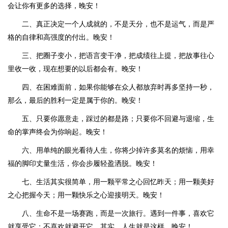
会让你有更多的选择，晚安！
二、真正决定一个人成就的，不是天分，也不是运气，而是严
格的自律和高强度的付出。晚安！
三、把圈子变小，把语言变干净，把成绩往上提，把故事往心
里收一收，现在想要的以后都会有。晚安！
四、在困难面前，如果你能够在众人都放弃时再多坚持一秒，
那么，最后的胜利一定是属于你的。晚安！
五、只要你愿意走，踩过的都是路；只要你不回避与退缩，生
命的掌声终会为你响起。晚安！
六、用单纯的眼光看待人生，你将少掉许多莫名的烦恼，用幸
福的脚印丈量生活，你会步履轻盈洒脱。晚安！
七、生活其实很简单，用一颗平常之心回忆昨天；用一颗美好
之心把握今天；用一颗快乐之心迎接明天。晚安！
八、生命不是一场赛跑，而是一次旅行。遇到一件事，喜欢它
就享受它；不喜欢就避开它，其实，人生就是这样。晚安！