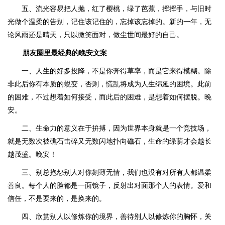
五、流光容易把人抛，红了樱桃，绿了芭蕉，挥挥手，与旧时
光做个温柔的告别，记住该记住的，忘掉该忘掉的。新的一年，无
论风雨还是晴天，只以微笑面对，做尘世间最好的自己。
朋友圈里最经典的晚安文案
一、人生的好多投降，不是你奔得草率，而是它来得模糊。除
非此后你有本质的蜕变，否则，慌乱将成为人生绵延的困境。此前
的困难，不过想着如何接受，而此后的困难，是想着如何摆脱。晚
安。
二、生命力的意义在于拚搏，因为世界本身就是一个竞技场，
就是无数次被礁石击碎又无数闪地扑向礁石，生命的绿荫才会越长
越茂盛。晚安！
三、别总抱怨别人对你刻薄无情，我们也没有对所有人都温柔
善良。每个人的脸都是一面镜子，反射出对面那个人的表情。爱和
信任，不是要来的，是换来的。
四、欣赏别人以修炼你的境界，善待别人以修炼你的胸怀，关