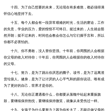
十四、为了自己想要的未来，无论现在有多难熬，都必须得满
怀信心地坚持下去。
十五、每个人都会有一段异常艰难的时光，生活的窘迫，工作
的失意，学业的压力，爱的惶惶不可终日。挺过来的，人生就会豁
然开朗；挺不过来的，时间也会教会你怎么与它们握手言和，所以
你都不必害怕的。
十六、你不勇敢，没人替你坚强。十年前，你周围的人会根据
你父母的收入对待你；十年后，你周围的人会根据你的收入对待你
的父母。
十七、努力，是为了跳出你厌恶的圈子。读书，是为了远离渣
货垃圾人。健身，是为了让讨厌的人心平气和的跟你说话。唯有成
为了更好的自己，世界才是你的。
十八、无论你正遭遇着什么，你都要从落魄中站起来重振旗
鼓，要继续保持热忱，要继续保持微笑，就像从未受伤过一样。
十九、女孩子为什么要努力？因为你长大了，不能总做父母的