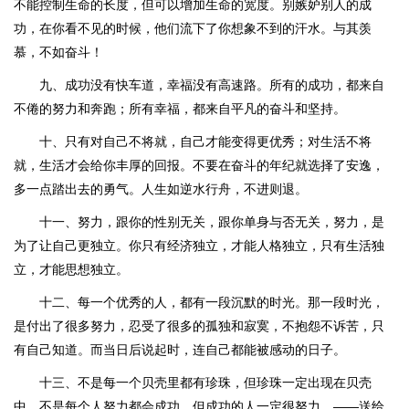
不能控制生命的长度，但可以增加生命的宽度。别嫉妒别人的成
功，在你看不见的时候，他们流下了你想象不到的汗水。与其羡
慕，不如奋斗！
九、成功没有快车道，幸福没有高速路。所有的成功，都来自
不倦的努力和奔跑；所有幸福，都来自平凡的奋斗和坚持。
十、只有对自己不将就，自己才能变得更优秀；对生活不将
就，生活才会给你丰厚的回报。不要在奋斗的年纪就选择了安逸，
多一点踏出去的勇气。人生如逆水行舟，不进则退。
十一、努力，跟你的性别无关，跟你单身与否无关，努力，是
为了让自己更独立。你只有经济独立，才能人格独立，只有生活独
立，才能思想独立。
十二、每一个优秀的人，都有一段沉默的时光。那一段时光，
是付出了很多努力，忍受了很多的孤独和寂寞，不抱怨不诉苦，只
有自己知道。而当日后说起时，连自己都能被感动的日子。
十三、不是每一个贝壳里都有珍珠，但珍珠一定出现在贝壳
中。不是每个人努力都会成功，但成功的人一定很努力。——送给