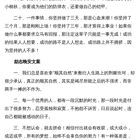
小棉袄，你要成为他们的防弹衣，还要做自己的铠甲。
二十、一件事情，你坚持做了三天，那是心血来潮！你坚持了
三个月，那是刚刚上场！你坚持了三年，那才算得上事业！如果你
做什么事都要求立马有回报，那注定这辈子只能是一事无成！成功
的结果人人想要，成功的路不是人人想走。成功路上并不拥挤，因
为坚持的人不多！
励志晚安文案
一、我们总是喜欢拿“顺其自然”来敷衍人生路上的荆棘坎坷，却
很少承认，真正的顺其自然，其实是竭尽所能之后的不强求，而非
两手一摊的不作为。
二、每一个优秀的人，都有一段沉默的时光，那一段时光是付
出了很多努力，忍受孤独和寂寞，不抱怨不诉苦，日后说起时，连
自己都能被感动的日子。
三、不想认命，就去拼命！相信付出就会有收获，或大或小，
或迟或早，所有的梦想，始终不会辜负你的努力！有一种落差是，