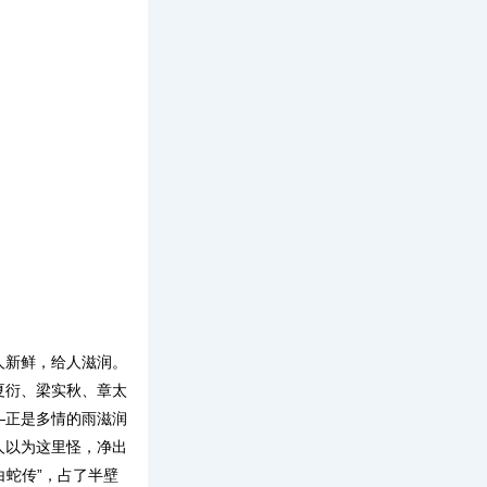
人新鲜，给人滋润。
夏衍、梁实秋、章太
—正是多情的雨滋润
人以为这里怪，净出
白蛇传”，占了半壁