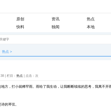
原创
资讯
热点
快料
独闻
本地
热点
>
:38 | 栏目：
热点
| 点击：
次
的地方，打小就稀罕雨。雨给了我生动，让我断断续续的思考，我离不开
是诗的琴弦。