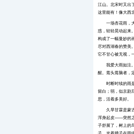
江山。北宋时又出了
这里能有！像大西
一场杏花雨，
惑，轻轻晃动起来
构成了一幅曼妙的画
尽对西湖春的赞美
它不甘心被无视，
我爱大雨如注
醒。蔫头蔫脑者，
时断时续的雨
留白；弱，似京剧
思，活着多美好。
久旱甘霖是蒙
浑身起皮——突然
子舒展了，树上的
子，光着膀子在雨