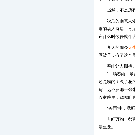
当然，不是所
秋后的雨惹人
雨的动人诗篇，肯
它什么时候停就什
冬天的雨令
人
厚被子，有了这个
春雨让人期待
——“一场春雨一
还是粉的面映了花的
写，远不及那一张
农家院里，鸡鸭叽
“谷雨”中，我
世间万物，都
最重要。