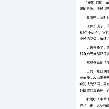
“谷雨”的雨，
繁忙景象。农民那
夏雨中，我听
庄稼长疯了。
壮的“小伙子”。
淡粉的花朵，掩映
天籁开嗓了。
那有始无终循环往
麻雀开始忙活
当然，夏日的
田被淹，农民辛辛
瞬间成为泽国，阻
孙悟空的金箍棒，
听雨听了半辈
脚步，是大人吆喝