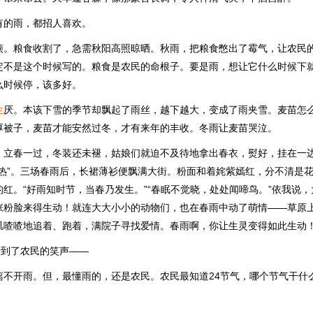
有的雨，都招人喜欢。
烦。粮食收割了，急需秋阳高照晾晒。秋雨，把粮食憋出了霉气，让农民
定不是这个时候写的。粮食是农民的命根子。要是雨，想让它什么时候下
么时候停，该多好。
生
厌。本该下雪的季节却飘起了雨丝，越下越大，变成了雨夹雪。麦苗怎
厚被子，麦苗才能安然过冬，才有来年的丰收。冬雨让麦苗哭泣。
。立春一过，冬装还未褪，姑娘们就迫不及待地拿出春衣，熨好，挂在一
场热”。三场春雨后，长裙薄衫便飘满大街。粉面和着姹紫嫣红，分不清是
红。“好雨知时节，当春乃发生。”“春眠不觉晓，处处闻啼鸟。”依我说
张粉脸来得生动！就连大大小小的动物们，也在春雨中动了萌情——草原
叽喳喳地追着、跑着，满院子寻找爱情。春雨啊，你让生灵变得如此生动
听到了农民的笑声——
离不开雨。但，最懂雨的，还是农民。农民最知道24节气，哪个节气干什