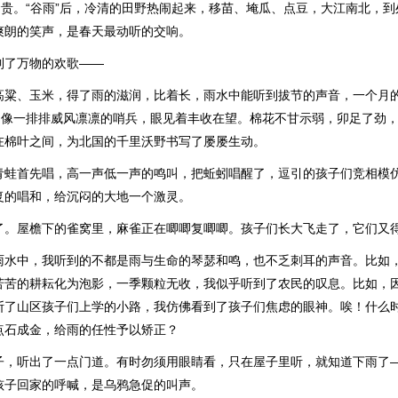
金贵。“谷雨”后，冷清的田野热闹起来，移苗、埯瓜、点豆，大江南北，
爽朗的笑声，是春天最动听的交响。
到了万物的欢歌——
高粱、玉米，得了雨的滋润，比着长，雨水中能听到拔节的声音，一个月
它们像一排排威风凛凛的哨兵，眼见着丰收在望。棉花不甘示弱，卯足了劲
在棉叶之间，为北国的千里沃野书写了屡屡生动。
青蛙首先唱，高一声低一声的鸣叫，把蚯蚓唱醒了，逗引的孩子们竞相模
复的唱和，给沉闷的大地一个激灵。
了。屋檐下的雀窝里，麻雀正在唧唧复唧唧。孩子们长大飞走了，它们又
雨水中，我听到的不都是雨与生命的琴瑟和鸣，也不乏刺耳的声音。比如
苦苦的耕耘化为泡影，一季颗粒无收，我似乎听到了农民的叹息。比如，
断了山区孩子们上学的小路，我仿佛看到了孩子们焦虑的眼神。唉！什么
点石成金，给雨的任性予以矫正？
子，听出了一点门道。有时勿须用眼睛看，只在屋子里听，就知道下雨了
孩子回家的呼喊，是乌鸦急促的叫声。