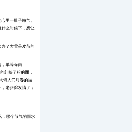
的心里一肚子晦气。
就什么时候下，想让
么办？大雪是麦苗的
边，单等春雨
花的红映了粉的面，
，大诗人们对春的描
上，老骆驼发情了；
！
么，哪个节气的雨水