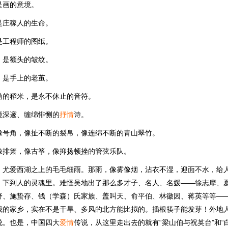
是画的意境。
是庄稼人的生命。
是工程师的图纸。
，是额头的皱纹。
，是手上的老茧。
动的稻米，是永不休止的音符。
境深邃、缠绵悱恻的
抒情
诗。
像号角，像扯不断的裂帛，像连绵不断的青山翠竹。
像排箫，像古筝，像抑扬顿挫的管弦乐队。
。尤爱西湖之上的毛毛细雨。那雨，像雾像烟，沾衣不湿，迎面不水，给
，下到人的灵魂里。难怪吴地出了那么多才子、名人、名媛——徐志摩、
舒、施蛰存、钱（学森）氏家族、盖叫天、俞平伯、林徽因、蒋英等等—
我的家乡，实在不是干旱、多风的北方能比拟的。插根筷子能发芽！外地
说。也是，中国四大
爱情
传说，从这里走出去的就有“梁山伯与祝英台”和“