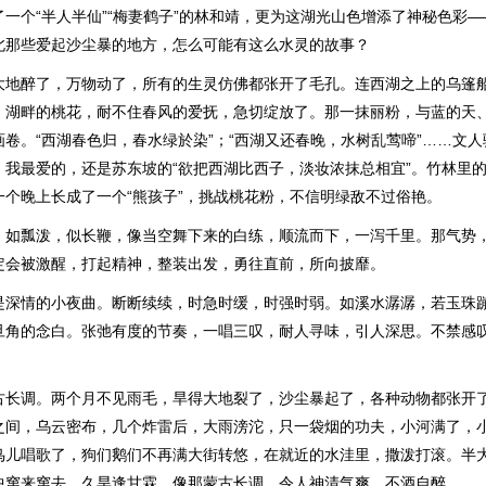
一个“半人半仙”“梅妻鹤子”的林和靖，更为这湖光山色增添了神秘色彩
北那些爱起沙尘暴的地方，怎么可能有这么水灵的故事？
大地醉了，万物动了，所有的生灵仿佛都张开了毛孔。连西湖之上的乌篷
。湖畔的桃花，耐不住春风的爱抚，急切绽放了。那一抹丽粉，与蓝的天
卷。“西湖春色归，春水绿於染”；“西湖又还春晚，水树乱莺啼”……文
。我最爱的，还是苏东坡的“欲把西湖比西子，淡妆浓抹总相宜”。竹林里
一个晚上长成了一个“熊孩子”，挑战桃花粉，不信明绿敌不过俗艳。
。如瓢泼，似长鞭，像当空舞下来的白练，顺流而下，一泻千里。那气势
定会被激醒，打起精神，整装出发，勇往直前，所向披靡。
是深情的小夜曲。断断续续，时急时缓，时强时弱。如溪水潺潺，若玉珠
旦角的念白。张弛有度的节奏，一唱三叹，耐人寻味，引人深思。不禁感
古长调。两个月不见雨毛，旱得大地裂了，沙尘暴起了，各种动物都张开
之间，乌云密布，几个炸雷后，大雨滂沱，只一袋烟的功夫，小河满了，
鸟儿唱歌了，狗们鹅们不再满大街转悠，在就近的水洼里，撒泼打滚。半
中窜来窜去。久旱逢甘霖，像那蒙古长调，令人神清气爽，不酒自醉。