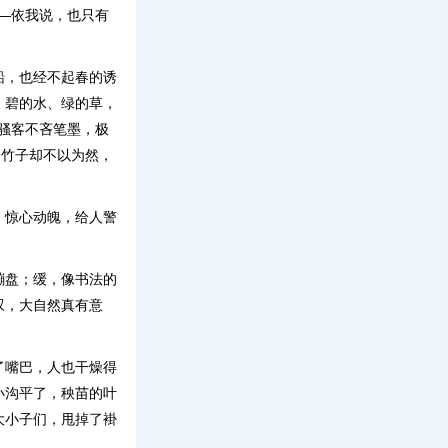
——依我说，也只有
船，也经不起春的诱
、碧的水、绿的草，
人骚客不吝笔墨，极
的竹子却不以为然，
，惊心动魄，给人警
蹦盘；缓，像书法的
叹，大自然真有意
了嘴巴，人也干燥得
小沟平了，秧苗的叶
大小子们，甩掉了褂